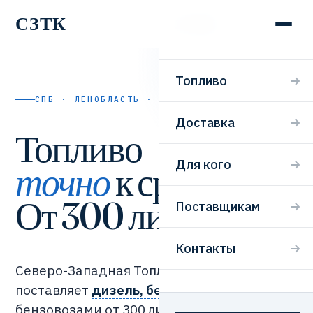
СЗТК
СЗТК
Топливо
СПБ · ЛЕНОБЛАСТЬ · 24/7
Доставка
Топливо
Для кого
точно
к сроку.
От 300 литров.
Поставщикам
Контакты
Северо-Западная Топливная Компания
поставляет
дизель, бензин и мазут
бензовозами от 300 литров. Заявка,