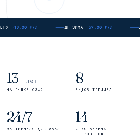
ЕТО ·
49,00 ₽/Л
ДТ ЗИМА ·
57,00 ₽/Л
13+
8
лет
НА РЫНКЕ СЗФО
ВИДОВ ТОПЛИВА
24/7
14
ЭКСТРЕННАЯ ДОСТАВКА
СОБСТВЕННЫХ
БЕНЗОВОЗОВ