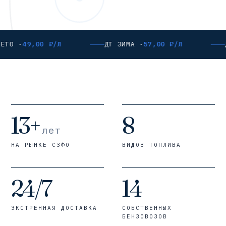
ЕТО ·
49,00 ₽/Л
ДТ ЗИМА ·
57,00 ₽/Л
13+
8
лет
НА РЫНКЕ СЗФО
ВИДОВ ТОПЛИВА
24/7
14
ЭКСТРЕННАЯ ДОСТАВКА
СОБСТВЕННЫХ
БЕНЗОВОЗОВ