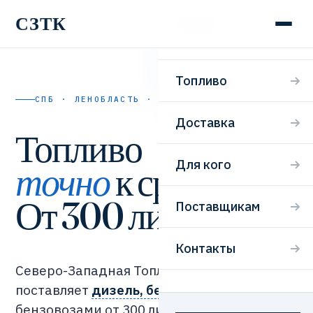
СЗТК
СЗТК
Топливо
СПБ · ЛЕНОБЛАСТЬ · 24/7
Доставка
Топливо
Для кого
точно
к сроку.
От 300 литров.
Поставщикам
Контакты
Северо-Западная Топливная Компания
поставляет
дизель, бензин и мазут
бензовозами от 300 литров. Заявка,