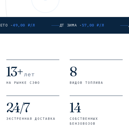
ЕТО ·
49,00 ₽/Л
ДТ ЗИМА ·
57,00 ₽/Л
13+
8
лет
НА РЫНКЕ СЗФО
ВИДОВ ТОПЛИВА
24/7
14
ЭКСТРЕННАЯ ДОСТАВКА
СОБСТВЕННЫХ
БЕНЗОВОЗОВ