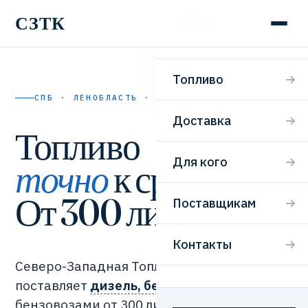
СЗТК
СЗТК
Топливо
СПБ · ЛЕНОБЛАСТЬ · 24/7
Доставка
Топливо
Для кого
точно
к сроку.
От 300 литров.
Поставщикам
Контакты
Северо-Западная Топливная Компания
поставляет
дизель, бензин и мазут
бензовозами от 300 литров. Заявка,