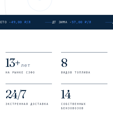
ЕТО ·
49,00 ₽/Л
ДТ ЗИМА ·
57,00 ₽/Л
13+
8
лет
НА РЫНКЕ СЗФО
ВИДОВ ТОПЛИВА
24/7
14
ЭКСТРЕННАЯ ДОСТАВКА
СОБСТВЕННЫХ
БЕНЗОВОЗОВ