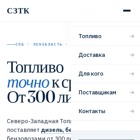
СЗТК
СЗТК
Топливо
СПБ · ЛЕНОБЛАСТЬ · 24/7
Доставка
Топливо
Для кого
точно
к сроку.
От 300 литров.
Поставщикам
Контакты
Северо-Западная Топливная Компания
поставляет
дизель, бензин и мазут
бензовозами от 300 литров. Заявка,