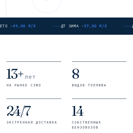
ЕТО ·
49,00 ₽/Л
ДТ ЗИМА ·
57,00 ₽/Л
13+
8
лет
НА РЫНКЕ СЗФО
ВИДОВ ТОПЛИВА
24/7
14
ЭКСТРЕННАЯ ДОСТАВКА
СОБСТВЕННЫХ
БЕНЗОВОЗОВ