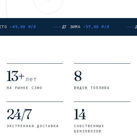
ЕТО ·
49,00 ₽/Л
ДТ ЗИМА ·
57,00 ₽/Л
Д
13+
8
лет
НА РЫНКЕ СЗФО
ВИДОВ ТОПЛИВА
24/7
14
ЭКСТРЕННАЯ ДОСТАВКА
СОБСТВЕННЫХ
БЕНЗОВОЗОВ