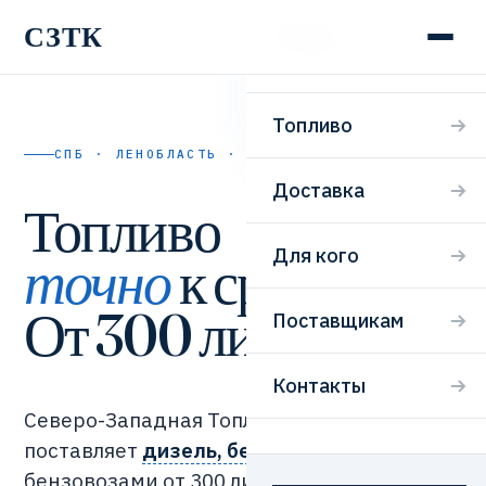
СЗТК
СЗТК
Топливо
СПБ · ЛЕНОБЛАСТЬ · 24/7
Доставка
Топливо
Для кого
точно
к сроку.
От 300 литров.
Поставщикам
Контакты
Северо-Западная Топливная Компания
поставляет
дизель, бензин и мазут
бензовозами от 300 литров. Заявка,